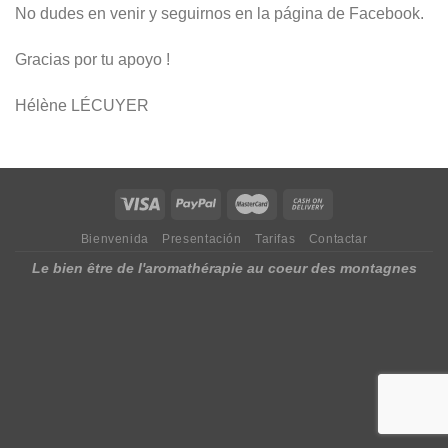
No dudes en venir y seguirnos en la página de Facebook.
Gracias por tu apoyo !
Hélène LÉCUYER
Bienvenida
Presentación
Tarifas
Contactar
Le bien être de l'aromathérapie au coeur des montagnes