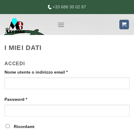
Skip
+33 688 30 02 87
to
content
I MIEI DATI
ACCEDI
Nome utente o indirizzo email
*
Password
*
Ricordami