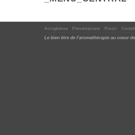
Accoglienza
Presentazione
Prezzi
Contat
Le bien être de l'aromathérapie au coeur 