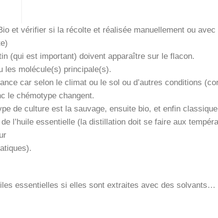
 Bio et vérifier si la récolte et réalisée manuellement ou avec
te)
(qui est important) doivent apparaître sur le flacon.
u les molécule(s) principale(s).
ce car selon le climat ou le sol ou d’autres conditions (c
onc le chémotype changent.
type de culture est la sauvage, ensuite bio, et enfin classique
l’huile essentielle (la distillation doit se faire aux tempé
ur
atiques).
les essentielles si elles sont extraites avec des solvants…