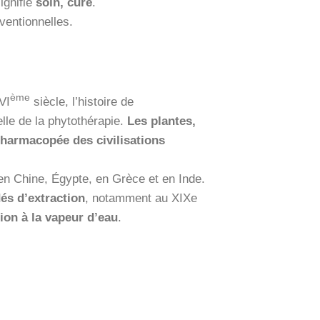
ignifie
soin, cure
.
ventionnelles.
ème
VI
siècle, l’histoire de
lle de la phytothérapie.
Les plantes,
pharmacopée des civilisations
 en Chine, Égypte, en Grèce et en Inde.
és d’extraction
, notamment au XIXe
tion à la vapeur d’eau
.