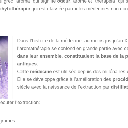
u grec “aroma” qui signifie
odeur
, arôme et “therapeia” qui s
phytothérapie
qui est classée parmi les médecines non con
Dans l’histoire de la médecine, au moins jusqu’au X
l’aromathérapie se confond en grande partie avec ce
dans leur ensemble, constituaient la base de la 
antiques.
Cette
médecine
est utilisée depuis des millénaires
Elle se développe grâce à l’amélioration des
procéd
siècle avec la naissance de l’extraction par
distilla
écuter l’extraction:
agrumes