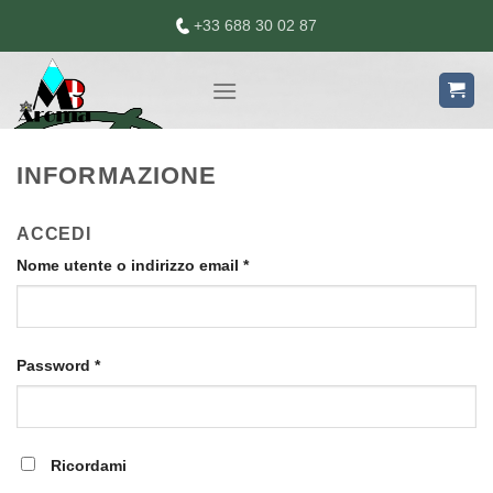
Skip
+33 688 30 02 87
to
content
INFORMAZIONE
ACCEDI
Nome utente o indirizzo email
*
Password
*
Ricordami