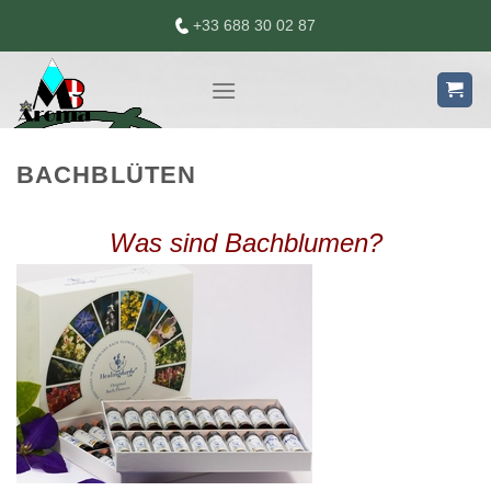
Skip
+33 688 30 02 87
to
content
BACHBLÜTEN
Was sind Bachblumen?