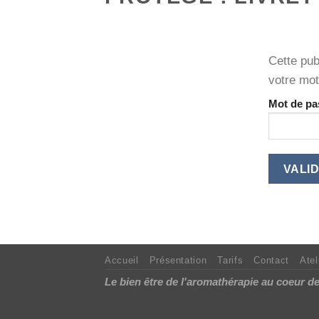
Cette pub
votre mot
Mot de pa
Accueil
Présentation
Tarifs
Contact
Atel
Le bien être de l'aromathérapie au coeur 